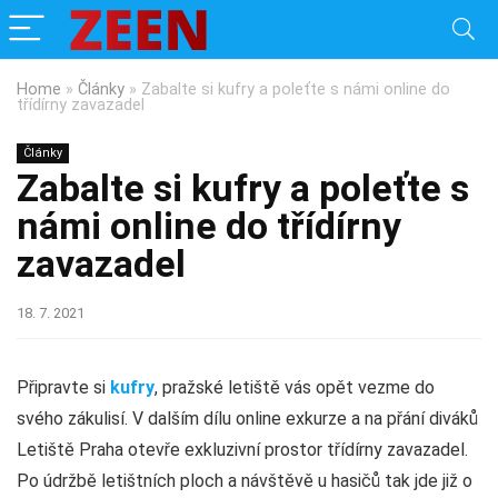
Home
»
Články
»
Zabalte si kufry a poleťte s námi online do
třídírny zavazadel
Články
Zabalte si kufry a poleťte s
námi online do třídírny
zavazadel
18. 7. 2021
Připravte si
kufry
, pražské letiště vás opět vezme do
svého zákulisí. V dalším dílu online exkurze a na přání diváků
Letiště Praha otevře exkluzivní prostor třídírny zavazadel.
Po údržbě letištních ploch a návštěvě u hasičů tak jde již o