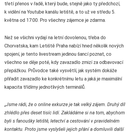
třetí přenos v řadě, který bude, stejně jako ty předchozí,
k vidění na Youtube kanálu letiště, a to už ve středu 5.
května od 17:00. Pro všechny zájemce je zdarma.
Než se všichni vydají na letní dovolenou, třeba do
Chorvatska, kam Letiště Praha nabízí hned několik nových
spojení, je tento livestream jedinou šancí poznat, co
všechno se děje poté, kdy zavazadlo zmizí za odbavovací
přepážkou. Průvodce také vysvětlí, jak systém dokáže
přiřadit zavazadlo ke konkrétnímu letu a jaká je maximální
kapacita třídírny jednotlivých terminálů.
„
Jsme rádi, že o online exkurze je tak velký zájem. Druhý díl
zhlédlo přes deset tisíc lidí. Zakládáme si na tom, abychom
byli s fanoušky letiště, letectví a cestování v pravidelném
kontaktu. Proto jsme vyslyšeli jejich přání a domluvili další